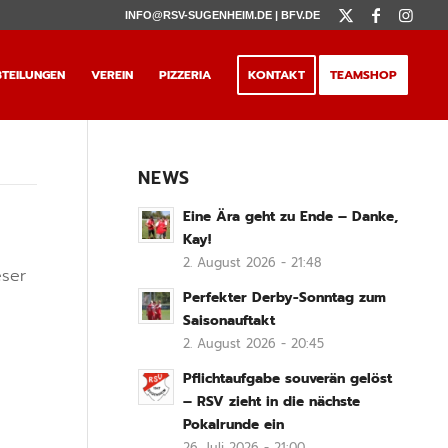
INFO@RSV-SUGENHEIM.DE |
BFV.DE
TEILUNGEN
VEREIN
PIZZERIA
KONTAKT
TEAMSHOP
NEWS
Eine Ära geht zu Ende – Danke,
Kay!
2. August 2026 - 21:48
eser
Perfekter Derby-Sonntag zum
Saisonauftakt
2. August 2026 - 20:45
Pflichtaufgabe souverän gelöst
– RSV zieht in die nächste
Pokalrunde ein
26. Juli 2026 - 21:00