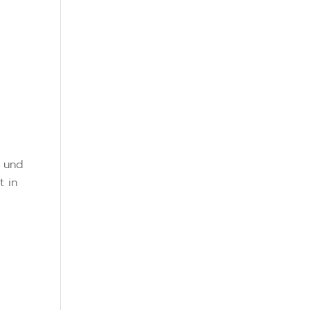
 und
t in