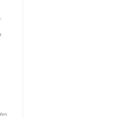
,
t
fen.