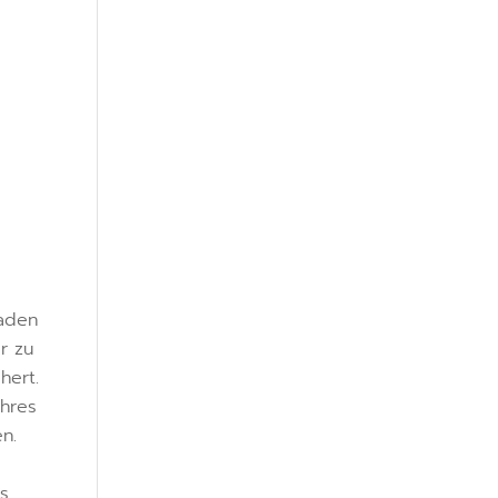
haden
r zu
hert.
hres
n.
s