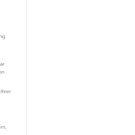
ung
ar
on
Ihrer
rn,