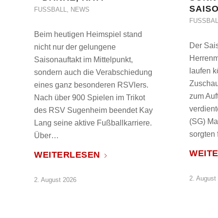
SAIS
FUSSBALL
,
NEWS
FUSSBAL
Beim heutigen Heimspiel stand
Der Sais
nicht nur der gelungene
Herrenm
Saisonauftakt im Mittelpunkt,
laufen 
sondern auch die Verabschiedung
Zuschau
eines ganz besonderen RSVlers.
zum Auft
Nach über 900 Spielen im Trikot
verdien
des RSV Sugenheim beendet Kay
(SG) Ma
Lang seine aktive Fußballkarriere.
sorgten
Über…
WEIT
WEITERLESEN
2. August
2. August 2026