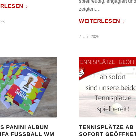
spielfreudig, engagiert un
ERLESEN
zeigten,…
WEITERLESEN
026
7. Juli 2026
S PANINI ALBUM
TENNISPLÄTZE AB
IFA FUSSBALL WM 2
SOFORT GEÖFFNE