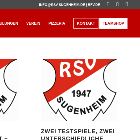
INFO@RSV-SUGENHEIM.DE |
BFV.DE
EILUNGEN
VEREIN
PIZZERIA
KONTAKT
TEAMSHOP
ZWEI TESTSPIELE, ZWEI
T –
UNTERSCHIEDLICHE