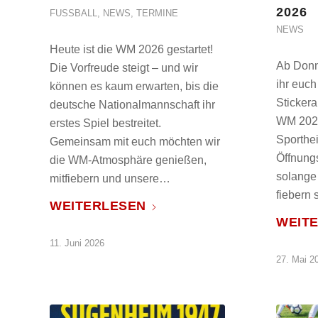
026
FUSSBALL
,
NEWS
,
TERMINE
NEWS
Heute ist die WM 2026 gestartet!
Ab Donne
Die Vorfreude steigt – und wir
ihr euch
können es kaum erwarten, bis die
Sticker
deutsche Nationalmannschaft ihr
WM 2026
erstes Spiel bestreitet.
Sporthe
Gemeinsam mit euch möchten wir
Öffnungs
die WM-Atmosphäre genießen,
solange 
mitfiebern und unsere…
fiebern
WEITERLESEN
WEIT
11. Juni 2026
27. Mai 2