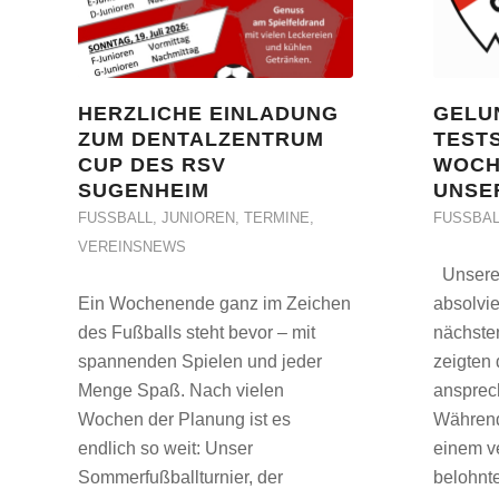
HERZLICHE EINLADUNG
GELU
ZUM DENTALZENTRUM
TESTS
CUP DES RSV
WOCH
SUGENHEIM
UNSE
FUSSBALL
,
JUNIOREN
,
TERMINE
,
FUSSBAL
VEREINSNEWS
Unsere 
Ein Wochenende ganz im Zeichen
absolvi
des Fußballs steht bevor – mit
nächste
spannenden Spielen und jeder
zeigten 
Menge Spaß. Nach vielen
ansprec
Wochen der Planung ist es
Während
endlich so weit: Unser
einem v
Sommerfußballturnier, der
belohnt