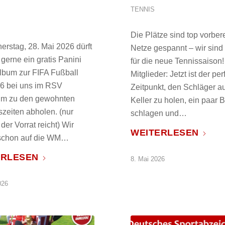
TENNIS
Die Plätze sind top vorbere
rstag, 28. Mai 2026 dürft
Netze gespannt – wir sind 
 gerne ein gratis Panini
für die neue Tennissaison!
album zur FIFA Fußball
Mitglieder: Jetzt ist der per
 bei uns im RSV
Zeitpunkt, den Schläger 
im zu den gewohnten
Keller zu holen, ein paar B
zeiten abholen. (nur
schlagen und…
der Vorrat reicht) Wir
WEITERLESEN
 schon auf die WM…
ERLESEN
8. Mai 2026
026