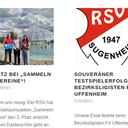
ATZ BEI „SAMMELN
SOUVERÄNER
EREINE“!
TESTSPIELERFOLG
BEZIRKSLIGISTEN 
SNEWS
UFFENHEIM
FUSSBALL
en uns riesig: Der RSV hat
 Jubiläumsaktion „Sammeln
Unsere Erste feierte beim
ine“ den 3. Platz erreicht.
Bezirksligisten FV Uffenh
ßes Dankeschön geht an