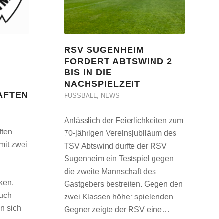
RSV SUGENHEIM
FORDERT ABTSWIND 2
R
BIS IN DIE
NACHSPIELZEIT
AFTEN
FUSSBALL
,
NEWS
Anlässlich der Feierlichkeiten zum
ten
70-jährigen Vereinsjubiläum des
it zwei
TSV Abtswind durfte der RSV
Sugenheim ein Testspiel gegen
die zweite Mannschaft des
ken.
Gastgebers bestreiten. Gegen den
auch
zwei Klassen höher spielenden
n sich
Gegner zeigte der RSV eine…