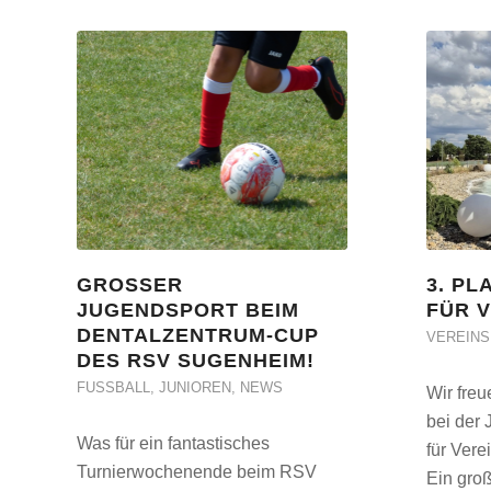
GROSSER J
3. PL
UGENDSPORT BEIM D
FÜR V
ENTALZENTRUM-CUP D
VEREIN
ES RSV SUGENHEIM!
FUSSBALL
,
JUNIOREN
,
NEWS
Wir freu
bei der
Was für ein fantastisches
für Vere
Turnierwochenende beim RSV
Ein gro