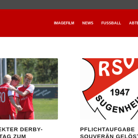
IMAGEFILM
NEWS
FUSSBALL
ABT
EKTER DERBY-
PFLICHTAUFGABE
TAG ZUM
SOUVERÄN GELÖS