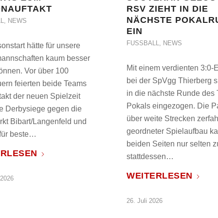
ONAUFTAKT
RSV ZIEHT IN DIE
NÄCHSTE POKALR
L
,
NEWS
EIN
FUSSBALL
,
NEWS
onstart hätte für unsere
annschaften kaum besser
Mit einem verdienten 3:0-E
können. Vor über 100
bei der SpVgg Thierberg s
ern feierten beide Teams
in die nächste Runde des 
akt der neuen Spielzeit
Pokals eingezogen. Die Pa
te Derbysiege gegen die
über weite Strecken zerfah
rkt Bibart/Langenfeld und
geordneter Spielaufbau k
 für beste…
beiden Seiten nur selten 
ERLESEN
stattdessen…
WEITERLESEN
 2026
26. Juli 2026