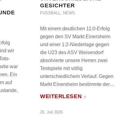
GESICHTER
UNDE
FUSSBALL
,
NEWS
Mit einem deutlichen 11:0-Erfolg
gegen den SV Markt Einersheim
rfolg
und einer 1:2-Niederlage gegen
ind wir
die U23 des ASV Weisendorf
Toto-
absolvierte unsere Herren zwei
rtie war
Testspiele mit völlig
ren. Ein
unterschiedlichem Verlauf. Gegen
am auf
Markt Einersheim bestimmte der…
zustande,
WEITERLESEN
26. Juli 2026