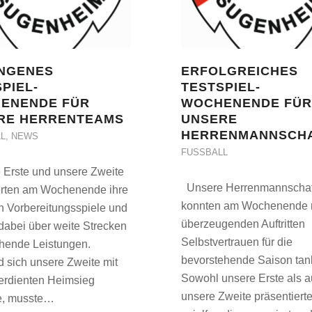
NGENES
ERFOLGREICHES
PIEL-
TESTSPIEL-
ENENDE FÜR
WOCHENENDE FÜ
RE HERRENTEAMS
UNSERE
HERRENMANNSCH
L
,
NEWS
FUSSBALL
Erste und unsere Zweite
Unsere Herrenmannschaf
erten am Wochenende ihre
konnten am Wochenende m
n Vorbereitungsspiele und
überzeugenden Auftritten
dabei über weite Strecken
Selbstvertrauen für die
hende Leistungen.
bevorstehende Saison tan
 sich unsere Zweite mit
Sowohl unsere Erste als 
erdienten Heimsieg
unsere Zweite präsentierte
e, musste…