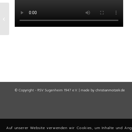
RSV Blog – Innovative Abteilungen
© Copyright - RSV Sugenheim 1947 e.V. | made by
christianmotzek.de
Auf unserer Website verwenden wir Cookies, um Inhalte und Ange