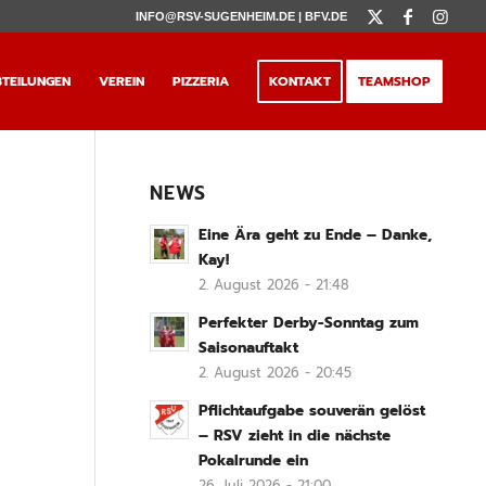
INFO@RSV-SUGENHEIM.DE |
BFV.DE
TEILUNGEN
VEREIN
PIZZERIA
KONTAKT
TEAMSHOP
NEWS
Eine Ära geht zu Ende – Danke,
Kay!
2. August 2026 - 21:48
Perfekter Derby-Sonntag zum
Saisonauftakt
2. August 2026 - 20:45
Pflichtaufgabe souverän gelöst
– RSV zieht in die nächste
Pokalrunde ein
26. Juli 2026 - 21:00