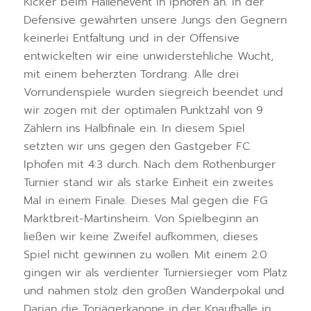
Kicker beim Hallenevent in Iphofen an. In der
Defensive gewährten unsere Jungs den Gegnern
keinerlei Entfaltung und in der Offensive
entwickelten wir eine unwiderstehliche Wucht,
mit einem beherzten Tordrang. Alle drei
Vorrundenspiele wurden siegreich beendet und
wir zogen mit der optimalen Punktzahl von 9
Zählern ins Halbfinale ein. In diesem Spiel
setzten wir uns gegen den Gastgeber FC
Iphofen mit 4:3 durch. Nach dem Rothenburger
Turnier stand wir als starke Einheit ein zweites
Mal in einem Finale. Dieses Mal gegen die FG
Marktbreit-Martinsheim. Von Spielbeginn an
ließen wir keine Zweifel aufkommen, dieses
Spiel nicht gewinnen zu wollen. Mit einem 2:0
gingen wir als verdienter Turniersieger vom Platz
und nahmen stolz den großen Wanderpokal und
Darian die Torjägerkanone in der Knaufhalle in