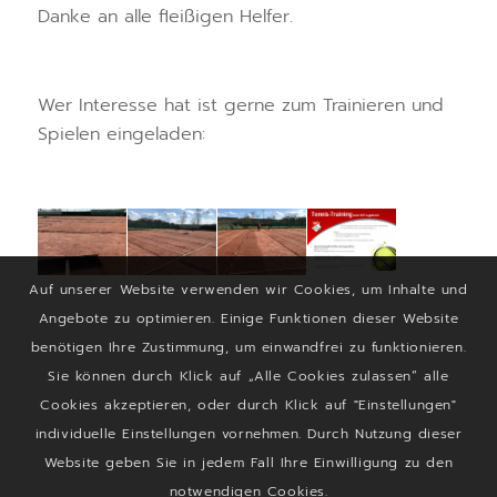
Danke an alle fleißigen Helfer.
Wer Interesse hat ist gerne zum Trainieren und
Spielen eingeladen:
Auf unserer Website verwenden wir Cookies, um Inhalte und
Angebote zu optimieren. Einige Funktionen dieser Website
benötigen Ihre Zustimmung, um einwandfrei zu funktionieren.
Sie können durch Klick auf „Alle Cookies zulassen“ alle
Cookies akzeptieren, oder durch Klick auf "Einstellungen"
individuelle Einstellungen vornehmen. Durch Nutzung dieser
Website geben Sie in jedem Fall Ihre Einwilligung zu den
notwendigen Cookies.