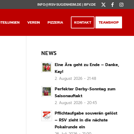
INFO@RSV-SUGENHEIM.DE |
BFV.DE
TEILUNGEN
VEREIN
PIZZERIA
KONTAKT
TEAMSHOP
NEWS
Eine Ära geht zu Ende – Danke,
Kay!
2. August 2026 - 21:48
Perfekter Derby-Sonntag zum
Saisonauftakt
2. August 2026 - 20:45
Pflichtaufgabe souverän gelöst
– RSV zieht in die nächste
Pokalrunde ein
26. Juli 2026 - 21:00