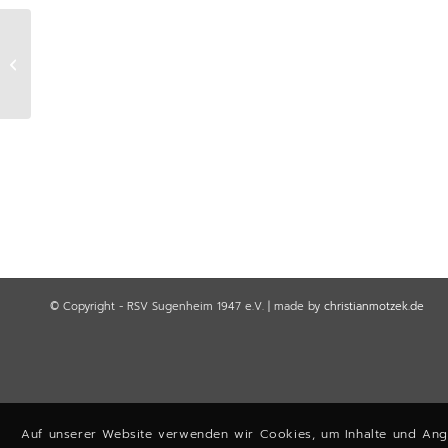
Terminvorschau FASCHING beim
RSV
© Copyright - RSV Sugenheim 1947 e.V. | made by
christianmotzek.de
Auf unserer Website verwenden wir Cookies, um Inhalte und Ange