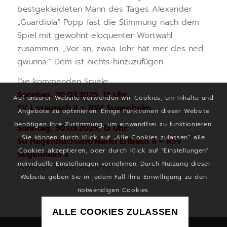
bestgekleideten Mann des Tages Alexander
„Guardiola“ Popp fast die Stimmung nach dem
Spiel mit gewohnt eloquenter Wortwahl
zusammen: „Vor an, zwaa Johr hät mer des ned
gwunna.“ Dem ist nichts hinzuzufügen.
Die kommenden Spiele:
Sonntag, 30.03.2025, 13 Uhr:
Auf unserer Website verwenden wir Cookies, um Inhalte und
SV Losaurach II – RSV Sugenheim
Angebote zu optimieren. Einige Funktionen dieser Website
benötigen Ihre Zustimmung, um einwandfrei zu funktionieren.
Sonntag, 30.03.2025, 13 Uhr:
Sie können durch Klick auf „Alle Cookies zulassen“ alle
SG Hagenbüchach/Markt Erlbach II – RSV
Cookies akzeptieren, oder durch Klick auf "Einstellungen"
Sugenheim II
individuelle Einstellungen vornehmen. Durch Nutzung dieser
(Spielort: Markt Erlbach)
Website geben Sie in jedem Fall Ihre Einwilligung zu den
notwendigen Cookies.
ALLE COOKIES ZULASSEN