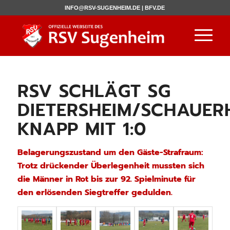
INFO@RSV-SUGENHEIM.DE |
BFV.DE
RSV SCHLÄGT SG
DIETERSHEIM/SCHAUER
KNAPP MIT 1:0
Belagerungszustand um den Gäste-Strafraum:
Trotz drückender Überlegenheit mussten sich
die Männer in Rot bis zur 92. Spielminute für
den erlösenden Siegtreffer gedulden.