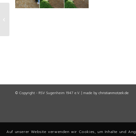
F- und E-Jugend
Turnier 2021
© Copyright - RSV Sugenheim 1947 e.V. | made by
christianmotzek.de
Auf unserer Website verwenden wir Cookies, um Inhalte und Ange