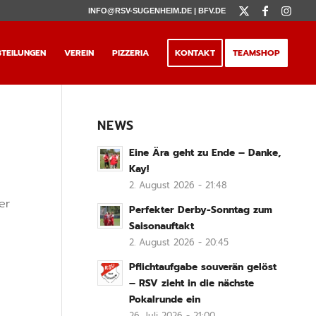
INFO@RSV-SUGENHEIM.DE |
BFV.DE
TEILUNGEN
VEREIN
PIZZERIA
KONTAKT
TEAMSHOP
NEWS
Eine Ära geht zu Ende – Danke,
Kay!
2. August 2026 - 21:48
er
Perfekter Derby-Sonntag zum
Saisonauftakt
2. August 2026 - 20:45
Pflichtaufgabe souverän gelöst
– RSV zieht in die nächste
Pokalrunde ein
26. Juli 2026 - 21:00