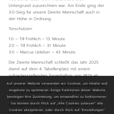
Untergrund zuzurechnen war. Am Ende ging der
3:0-Sieg für unsere Zweite Mannschaft auch in
der Höhe in Ordnung.
Torschützen:
1:0 – Till Fröhlich – 13. Minute
2:0 – Till Fröhlich – 31. Minute
3:0 – Marcus Usleber – 43. Minute
Die Zweite Mannschaft schließt das Jahr 2025
damit auf dem 4. Tabellenplatz mit einem
zufriedenstellenden Torverhältnis von 38:14 ab.
Auf unserer Website verwenden wir Cookies, um Inhalte und
Im Anschluss ließen die Mannschaften zusammen
Angebote zu optimieren. Einige Funktionen dieser Website
mit ihren Liebsten das Sportjahr bei einem sehr
benötigen Ihre Zustimmung, um einwandfrei zu funktionieren.
besinnlichen und gesitteten Miteinander in der
Sie können durch Klick auf „Alle Cookies zulassen“ alle
Sportgaststätte Pizzeria Mille Profumi mit Pizza
Cookies akzeptieren, oder durch Klick auf "Einstellungen"
und stillem Wasser ausklingen. Zumindest nach