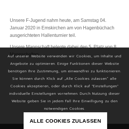
Unsere F-Jugend nahm heute, am Samstag 04.
Januar 2020 in Emskirchen am von Hagenbüchach
ausgerichteten Hallenturnier teil.
Unsere Mannschaft belegte dabei den 5. Platz von 8
Mannschaften.
Auf unserer Website verwenden wir Cookies, um Inhalte und
Angebote zu optimieren. Einige Funktionen dieser Website
benötigen Ihre Zustimmung, um einwandfrei zu funktionieren.
Sie können durch Klick auf „Alle Cookies zulassen“ alle
Cookies akzeptieren, oder durch Klick auf "Einstellungen"
individuelle Einstellungen vornehmen. Durch Nutzung dieser
Website geben Sie in jedem Fall Ihre Einwilligung zu den
notwendigen Cookies.
ALLE COOKIES ZULASSEN