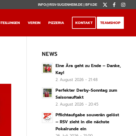
INFO@RSV-SUGENHEIM.DE |
BFV.DE
TEILUNGEN
VEREIN
PIZZERIA
KONTAKT
TEAMSHOP
NEWS
Eine Ära geht zu Ende – Danke,
Kay!
2. August 2026 - 21:48
Perfekter Derby-Sonntag zum
Saisonauftakt
2. August 2026 - 20:45
Pflichtaufgabe souverän gelöst
– RSV zieht in die nächste
Pokalrunde ein
26. Juli 2026 - 21:00