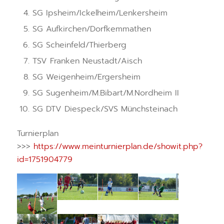
SG Ipsheim/Ickelheim/Lenkersheim
SG Aufkirchen/Dorfkemmathen
SG Scheinfeld/Thierberg
TSV Franken Neustadt/Aisch
SG Weigenheim/Ergersheim
SG Sugenheim/M.Bibart/M.Nordheim II
SG DTV Diespeck/SVS Münchsteinach
Turnierplan
>>>
https://www.meinturnierplan.de/showit.php?
id=1751904779