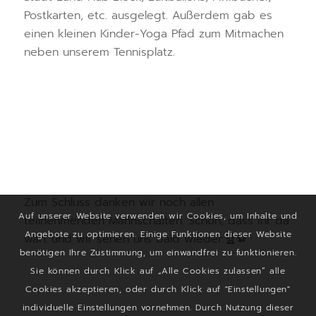
Postkarten, etc. ausgelegt. Außerdem gab es
einen kleinen Kinder-Yoga Pfad zum Mitmachen
neben unserem Tennisplatz.
Zum Schluss danken wir noch allen
Auf unserer Website verwenden wir Cookies, um Inhalte und
teilnehmenden Mannschaften. Schön, dass ihr da
Angebote zu optimieren. Einige Funktionen dieser Website
wart und wir sehen uns bald wieder.🏆⚽️
benötigen Ihre Zustimmung, um einwandfrei zu funktionieren.
Sie können durch Klick auf „Alle Cookies zulassen“ alle
Cookies akzeptieren, oder durch Klick auf "Einstellungen"
individuelle Einstellungen vornehmen. Durch Nutzung dieser