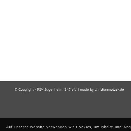
© Copyright - RSV Sugenheim 1947 e.V. | made by
christianmotzek.de
Auf unserer Website verwenden wir Cookies, um Inhalte und Ange