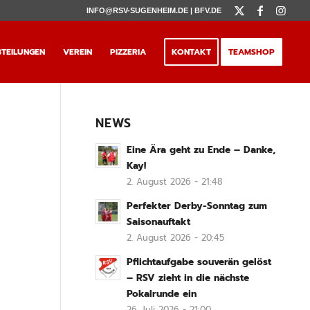
INFO@RSV-SUGENHEIM.DE |
BFV.DE
TEILUNGEN
VEREIN
PIZZERIA
KONTAKT
TEAMSHOP
NEWS
Eine Ära geht zu Ende – Danke,
Kay!
2. August 2026 - 21:48
Perfekter Derby-Sonntag zum
Saisonauftakt
2. August 2026 - 20:45
Pflichtaufgabe souverän gelöst
– RSV zieht in die nächste
Pokalrunde ein
26. Juli 2026 - 21:00