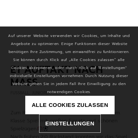
Auf unserer Website verwenden wir Cookies, um Inhalte und
Angebote zu optimieren. Einige Funktionen dieser Website
benötigen Ihre Zustimmung, um einwandfrei zu funktionieren.
Sie können durch Klick auf „Alle Cookies zulassen“ alle
E1 AUFTAKT NACH
Cookies akzeptieren, oder durch Klick auf "Einstellungen"
individuelle Einstellungen vornehmen. Durch Nutzung dieser
MASS
Website geben Sie in jedem Fall Ihre Einwilligung zu den
notwendigen Cookies.
FUSSBALL
,
JUNIOREN
ALLE COOKIES ZULASSEN
Zum Rundenstart mussten wir nach Uffenheim.
Klasse Spiel mit großen Einsatz und schönen
EINSTELLUNGEN
Spielzügen.
Nach frühen 2:0 Rückstand konnten wir das Spiel