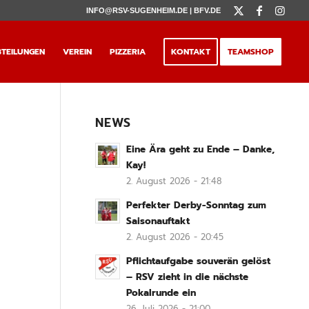
INFO@RSV-SUGENHEIM.DE |
BFV.DE
TEILUNGEN
VEREIN
PIZZERIA
KONTAKT
TEAMSHOP
NEWS
Eine Ära geht zu Ende – Danke,
Kay!
2. August 2026 - 21:48
Perfekter Derby-Sonntag zum
Saisonauftakt
2. August 2026 - 20:45
Pflichtaufgabe souverän gelöst
– RSV zieht in die nächste
Pokalrunde ein
26. Juli 2026 - 21:00