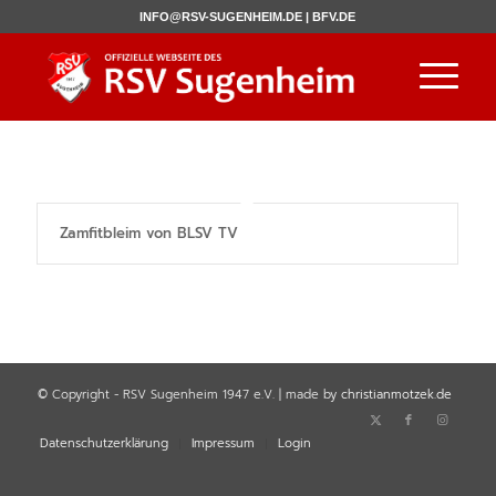
INFO@RSV-SUGENHEIM.DE |
BFV.DE
Zamfitbleim von BLSV TV
© Copyright - RSV Sugenheim 1947 e.V. | made by
christianmotzek.de
Datenschutzerklärung
Impressum
Login